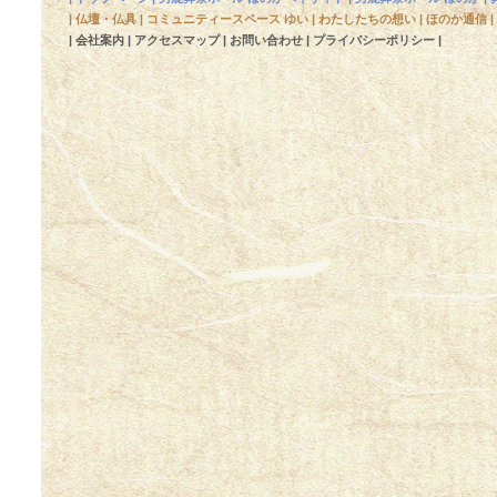
|
仏壇・仏具
|
コミュニティースペース ゆい
|
わたしたちの想い
|
ほのか通信
|
|
会社案内
|
アクセスマップ
|
お問い合わせ
|
プライバシーポリシー
|