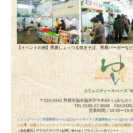
【イベントの例】男鹿しょっつる焼きそば、男鹿バーガーな
〒010-0342 男鹿市脇本脇本字乍木69-1 (み
TEL:0185-27-8558 FAX:0185
営業時間／10:00〜19:0
|
トップページ
|
男鹿葬祭ホール ほのかベイサイド
|
男鹿葬祭ホール ほのか
|
|
仏壇・仏具
|
コミュニティースペース ゆい
|
わたしたちの想い
|
ほのか通信
|
|
会社案内
|
アクセスマップ
|
お問い合わせ
|
プライバシーポリシー
|